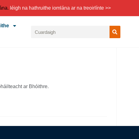
mána.
léigh na hathruithe iomlána ar na treoirlínte >>
ithe
háilteacht ar Bhóithre.