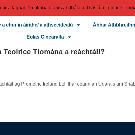
í ar a laghad 15 bliana d’aois ar dháta a dTástála Teoirice Tio
 a chur in áirithe/ a athsceidealú
Ábhar Athbhreithn
Eolas Ginearálta
a Teoirice Tiomána a reáchtáil?
eáchtáil ag Prometric Ireland Ltd. thar ceann an Údaráis um Sháb