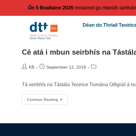
Ón 5 Bealtaine 2026
molaimid go mbeidh iarrthóir
Déan do Thriail Teoirice
Cé atá i mbun seirbhís na Tástál
KB
September 12, 2018
Tá seirbhís na Tástála Teoirice Tiomána Oifigiúil á r
Continue Reading