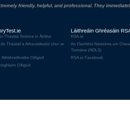
xtremely friendly, helpful, and professional. They immediatel
ryTest.ie
Láithreáin Ghréasáin RS
o Thástáil Teoirice in Áirithe
RSA.ie
do Thástáil a Athsceidealú/ chur ar
An tSeirbhís Náisiúnta um Chea
Tiomána (NDLS)
 Athbhreithnithe Oifigiúil
RSA ar Facebook
hoghlaim Oifigiúil