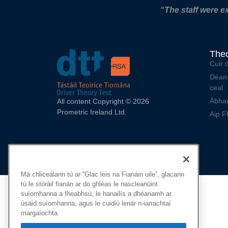
“The staff were e
Theo
Cuir d
Déan 
ceal
Ábhar
All content Copyright © 2026
Prometric Ireland Ltd.
Aip F
Má chliceálann tú ar “Glac leis na Fianáin uile”, glacann
tú le stóráil fianán ar do ghléas le nascleanúint
suíomhanna a fheabhsú, le hanailís a dhéanamh ar
úsáid suíomhanna, agus le cuidiú lenár n-iarrachtaí
margaíochta.