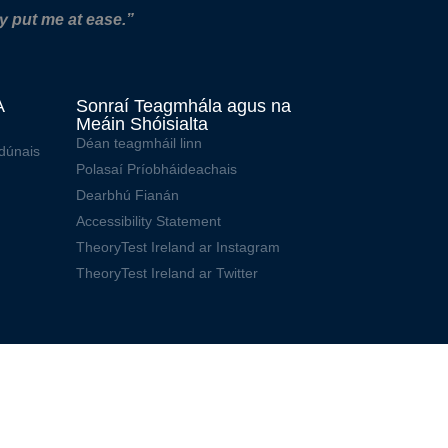
y put me at ease.”
A
Sonraí Teagmhála agus na
Meáin Shóisialta
Déan teagmháil linn
dúnais
Polasaí Príobháideachais
Dearbhú Fianán
Accessibility Statement
TheoryTest Ireland ar Instagram
TheoryTest Ireland ar Twitter